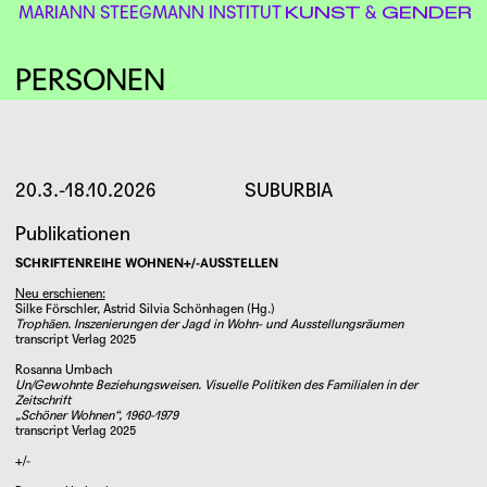
MARIANN STEEGMANN INSTITUT
&
KUNST
GENDER
PERSONEN
SIBYLLE SPRINGER
20.3.-18.10.2026
SUBURBIA
Publikationen
SCHRIFTENREIHE WOHNEN+/-AUSSTELLEN
Neu erschienen:
Silke Förschler, Astrid Silvia Schönhagen (Hg.)
Trophäen. Inszenierungen der Jagd in Wohn- und Ausstellungsräumen
transcript Verlag 2025
Rosanna Umbach
Un/Gewohnte Beziehungsweisen. Visuelle Politiken des Familialen in der
Zeitschrift
„Schöner Wohnen“, 1960-1979
transcript Verlag 2025
+/-