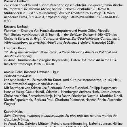
Rosanna Umbach
Zwischen Kollektiv und Küche: Rezeptionsgeschichte(n) und queer_feministische
Raumpraxen
, in: Thomas Moser, Sabine Plakolm-Forsthuber, & Harald R.
Stühlinger (Hg.):
OFF! De-Centering Feminist Architectural History
, TU Wien
Academic Press, S. 194–203,
https://doi.org/10.34727/2026/isbn.978-3-85448-083-
9_13
Rosanna Umbach
Wohnen im Display: Von Haushaltscomputern und Home Office. Visuelle
Verhältnisse von Hausarbeit & Technik in der
Schöner Wohnen
(1960–1979), in:
Christina Bartz et al. (Hg.):
ComputerWohnen. Zur Geschichte des Computers in
Wohnumgebungen zwischen Arbeit und Assistenz
, Bielefeld: transcript 2026.
Franziska Rauh
"Pushing the Envelope":
Close Radio
, a Radio Show by Artists as Political and
Artistic Positioning
,
in: Anne Thurmann-Jajes/ Regine Beyer (eds.): Listen Up! Radio Art in the USA.
Bielefeld: transcript, 2025, S. 63-78.
Amelie Ochs, Rosanna Umbach (Hg.):
Wohnen mit Klasse
Sibylle Springer setzt sich in ihrer Arbeit mit der
kritische berichte - Zeitschrift für Kunst- und Kulturwissenschaften, Jg. 53, Nr. 2,
2025,
https://doi.org/10.11588/kb.2025.2
Rolle und Wahrnehmung der Frau in unserer
Mit Beiträgen von Kristen Lee Bierbaum, Sophie Eisenried, Philipp Hagemann,
Gesellschaft auseinander, insbesondere mit der
Henrike Haug, Gabu Heindl, Valentin J. Hemberger, Andreas Huth, Jorun Jensen,
Christiane Keim, Bernadette Krejs, Nina Manz, Friederike Nastold, Matthias Noell,
Sichtbarkeit (fast) vergessener Künstlerinnen der
Martin Papenbrock, Barbara Paul, Charlotte Püttmann, Hannah Rhein, Alexander
Wagner
Kunstgeschichte. In ihren Malereien und textilen
Arbeiten thematisiert sie Künstlerinnen wie Rachel
Kathrin Heinz
↓
Saint Georges, madones et autres objets. Au plus près des natures mortes de
Ruysch (1664–1750) oder die Nürnberger
Gabriele Münter
,
Schwestern Barbara und Regina Dietzsch (18. Jhd.),
in: Ausst.-Kat.
Gabriele Münter : Peindre sans détours, hg.
Isabelle Jansen
,
Hélène