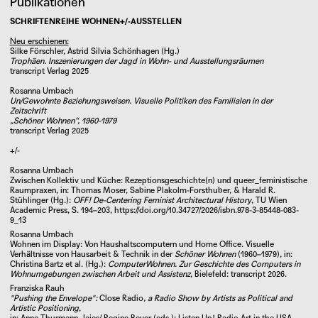
Publikationen
SCHRIFTENREIHE WOHNEN+/-AUSSTELLEN
Neu erschienen:
Silke Förschler, Astrid Silvia Schönhagen (Hg.)
Trophäen. Inszenierungen der Jagd in Wohn- und Ausstellungsräumen
transcript Verlag 2025
Rosanna Umbach
Un/Gewohnte Beziehungsweisen. Visuelle Politiken des Familialen in der
Zeitschrift
„Schöner Wohnen“, 1960-1979
transcript Verlag 2025
+/-
Rosanna Umbach
Zwischen Kollektiv und Küche: Rezeptionsgeschichte(n) und queer_feministische
Raumpraxen
, in: Thomas Moser, Sabine Plakolm-Forsthuber, & Harald R.
Stühlinger (Hg.):
OFF! De-Centering Feminist Architectural History
, TU Wien
Academic Press, S. 194–203,
https://doi.org/10.34727/2026/isbn.978-3-85448-083-
9_13
Rosanna Umbach
Wohnen im Display: Von Haushaltscomputern und Home Office. Visuelle
Verhältnisse von Hausarbeit & Technik in der
Schöner Wohnen
(1960–1979), in:
Christina Bartz et al. (Hg.):
ComputerWohnen. Zur Geschichte des Computers in
Wohnumgebungen zwischen Arbeit und Assistenz
, Bielefeld: transcript 2026.
Franziska Rauh
"Pushing the Envelope":
Close Radio
, a Radio Show by Artists as Political and
Artistic Positioning
,