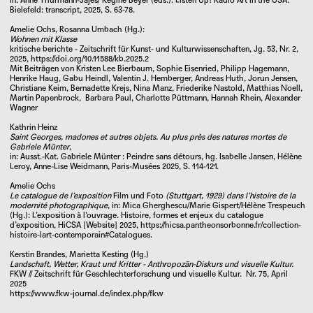
in: Anne Thurmann-Jajes/ Regine Beyer (eds.): Listen Up! Radio Art in the USA.
Kathrin Heinz (Dr. phil.) ist Kunstwissenschaftlerin.
Bielefeld: transcript, 2025, S. 63-78.
Sie ist Leiterin und Geschäftsführerin des Mariann
Amelie Ochs, Rosanna Umbach (Hg.):
Steegmann Instituts. Kunst & Gender (MSI) sowie
Wohnen mit Klasse
kritische berichte - Zeitschrift für Kunst- und Kulturwissenschaften, Jg. 53, Nr. 2,
Leiterin des Forschungsfeldes
wohnen+/–ausstellen
2025,
https://doi.org/10.11588/kb.2025.2
in Kooperation mit dem Institut für
Mit Beiträgen von Kristen Lee Bierbaum, Sophie Eisenried, Philipp Hagemann,
Henrike Haug, Gabu Heindl, Valentin J. Hemberger, Andreas Huth, Jorun Jensen,
Kunstwissenschaft – Filmwissenschaft –
Christiane Keim, Bernadette Krejs, Nina Manz, Friederike Nastold, Matthias Noell,
Kunstpädagogik (IKFK) an der Universität Bremen.
Martin Papenbrock, Barbara Paul, Charlotte Püttmann, Hannah Rhein, Alexander
Wagner
Gemeinsam mit Irene Nierhaus gibt sie die
Schriftenreihe
wohnen+/–ausstellen
(transcript)
Kathrin Heinz
Saint Georges, madones et autres objets. Au plus près des natures mortes de
heraus. Seit 2005 ist sie Mitherausgeberin der
Gabriele Münter
,
in: Ausst.-Kat.
Gabriele Münter : Peindre sans détours, hg.
Isabelle Jansen
,
Hélène
Fachzeitschrift
FKW // Zeitschrift für
Leroy
,
Anne-Lise Weidmann
, Paris-Musées 2025, S. 114-121.
Geschlechterforschung und visuelle Kultur
.
Amelie Ochs
Forschungsschwerpunkte
Le catalogue de l’exposition
Film und Foto
(Stuttgart, 1929) dans l’histoire de la
modernité photographique
, in: Mica Gherghescu/Marie Gispert/Hélène Trespeuch
Publikationen
(Hg.): L’exposition à l’ouvrage. Histoire, formes et enjeux du catalogue
Projekte
d’exposition, HiCSA [Website] 2025,
https://hicsa.pantheonsorbonne.fr/collection-
histoire-lart-contemporain#Catalogues.
Mitgliedschaften
Kerstin Brandes, Marietta Kesting (Hg.)
Vorträge
Landschaft, Wetter, Kraut und Kritter - Anthropozän-Diskurs und visuelle Kultur.
FKW // Zeitschrift für Geschlechterforschung und visuelle Kultur. Nr. 75, April
2025
https://www.fkw-journal.de/index.php/fkw