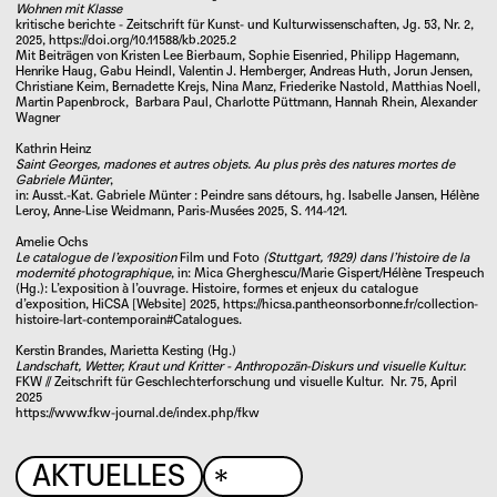
Wohnen mit Klasse
d62521d0-bc31-4e9f-8dc7-d7a7244c35a2
kritische berichte - Zeitschrift für Kunst- und Kulturwissenschaften, Jg. 53, Nr. 2,
f1835896-152a-4fa3-8010-b25db8be175f
2025,
https://doi.org/10.11588/kb.2025.2
Mit Beiträgen von Kristen Lee Bierbaum, Sophie Eisenried, Philipp Hagemann,
5daf6995-b881-4f69-af6a-a9c6716f88ab
Henrike Haug, Gabu Heindl, Valentin J. Hemberger, Andreas Huth, Jorun Jensen,
e56a45d2-0cf5-4811-83b8-800fa41c9626
Christiane Keim, Bernadette Krejs, Nina Manz, Friederike Nastold, Matthias Noell,
Martin Papenbrock, Barbara Paul, Charlotte Püttmann, Hannah Rhein, Alexander
d969dee7-620d-4d09-9d86-7af5298b413a
Wagner
fbd7006f-dae9-4463-9eac-b0f2d6ea5e8f
Kathrin Heinz
60460a5a-41e7-48e0-82c8-0bc0342f50b5
Saint Georges, madones et autres objets. Au plus près des natures mortes de
Gabriele Münter
,
4a679fda-d3f1-41a5-985d-48efffd571e0
in: Ausst.-Kat.
Gabriele Münter : Peindre sans détours, hg.
Isabelle Jansen
,
Hélène
fdb174ec-2307-46f1-9e95-db258e4aecda
Leroy
,
Anne-Lise Weidmann
, Paris-Musées 2025, S. 114-121.
14a84e6d-0e11-46c0-8005-783d69e04826
Amelie Ochs
ff259a2e-c4a7-465c-ae84-cedc26ecf54f
Le catalogue de l’exposition
Film und Foto
(Stuttgart, 1929) dans l’histoire de la
modernité photographique
, in: Mica Gherghescu/Marie Gispert/Hélène Trespeuch
bbab8385-537b-4882-8a3e-8b69b02e9881
(Hg.): L’exposition à l’ouvrage. Histoire, formes et enjeux du catalogue
d’exposition, HiCSA [Website] 2025,
https://hicsa.pantheonsorbonne.fr/collection-
KONTAKT
histoire-lart-contemporain#Catalogues.
IMPRESSUM
Kerstin Brandes, Marietta Kesting (Hg.)
Landschaft, Wetter, Kraut und Kritter - Anthropozän-Diskurs und visuelle Kultur.
FKW // Zeitschrift für Geschlechterforschung und visuelle Kultur. Nr. 75, April
2025
https://www.fkw-journal.de/index.php/fkw
AKTUELLES