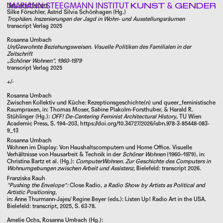
MARIANN STEEGMANN INSTITUT
&
Neu erschienen:
KUNST
GENDER
Silke Förschler, Astrid Silvia Schönhagen (Hg.)
Trophäen. Inszenierungen der Jagd in Wohn- und Ausstellungsräumen
transcript Verlag 2025
INSTITUT
Rosanna Umbach
KOOPERATIONEN
Un/Gewohnte Beziehungsweisen. Visuelle Politiken des Familialen in der
Zeitschrift
PERSONEN
„Schöner Wohnen“, 1960-1979
transcript Verlag 2025
VERANSTALTUNGEN
FORSCHUNG
+/-
PUBLIKATIONEN
Rosanna Umbach
Zwischen Kollektiv und Küche: Rezeptionsgeschichte(n) und queer_feministische
LEHRE
Raumpraxen
, in: Thomas Moser, Sabine Plakolm-Forsthuber, & Harald R.
BIBLIOTHEK
Stühlinger (Hg.):
OFF! De-Centering Feminist Architectural History
, TU Wien
Academic Press, S. 194–203,
https://doi.org/10.34727/2026/isbn.978-3-85448-083-
MSI
9_13
Rosanna Umbach
Wohnen im Display: Von Haushaltscomputern und Home Office. Visuelle
1112156c-9329-4f48-be5b-d1433e84fc6a
Verhältnisse von Hausarbeit & Technik in der
Schöner Wohnen
(1960–1979), in:
Christina Bartz et al. (Hg.):
ComputerWohnen. Zur Geschichte des Computers in
de50cade-b623-4eb2-b920-040a22a4505b
Wohnumgebungen zwischen Arbeit und Assistenz
, Bielefeld: transcript 2026.
c1ef2483-5e6e-4ec9-81b6-d26b0c84a69a
Franziska Rauh
a31d55a7-8b39-47a8-96a8-4ae4a364ee00
"Pushing the Envelope":
Close Radio
, a Radio Show by Artists as Political and
Artistic Positioning
,
aae62471-8e10-44b1-b9e6-6f1f8eb9bfaa
in: Anne Thurmann-Jajes/ Regine Beyer (eds.): Listen Up! Radio Art in the USA.
ed1e9e63-199f-4e3d-9362-b3f21f18ab3d
Bielefeld: transcript, 2025, S. 63-78.
8f733999-1274-4816-baee-5ee711d117da
Amelie Ochs, Rosanna Umbach (Hg.):