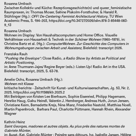
Rosanna Umbach
Zwischen Kollektiv und Küche: Rezeptionsgeschichte(n) und queer_feministische
Raumpraxen
, in: Thomas Moser, Sabine Plakolm-Forsthuber, & Harald R.
Stühlinger (Hg.):
OFF! De-Centering Feminist Architectural History
, TU Wien
Academic Press, S. 194–203,
https://doi.org/10.34727/2026/isbn.978-3-85448-083-
9_13
Rosanna Umbach
Wohnen im Display: Von Haushaltscomputern und Home Office. Visuelle
Verhältnisse von Hausarbeit & Technik in der
Schöner Wohnen
(1960–1979), in:
Christina Bartz et al. (Hg.):
ComputerWohnen. Zur Geschichte des Computers in
Wohnumgebungen zwischen Arbeit und Assistenz
, Bielefeld: transcript 2026.
Franziska Rauh
"Pushing the Envelope":
Close Radio
, a Radio Show by Artists as Political and
Artistic Positioning
,
in: Anne Thurmann-Jajes/ Regine Beyer (eds.): Listen Up! Radio Art in the USA.
Bielefeld: transcript, 2025, S. 63-78.
Amelie Ochs, Rosanna Umbach (Hg.):
Wohnen mit Klasse
Künstlerinnen ohne Geschichte? Anmerkungen zu
kritische berichte - Zeitschrift für Kunst- und Kulturwissenschaften, Jg. 53, Nr. 2,
Kunstgeschichte und Künstlerinnen des langen 19.
2025,
https://doi.org/10.11588/kb.2025.2
Mit Beiträgen von Kristen Lee Bierbaum, Sophie Eisenried, Philipp Hagemann,
Jahrhunderts
Henrike Haug, Gabu Heindl, Valentin J. Hemberger, Andreas Huth, Jorun Jensen,
Christiane Keim, Bernadette Krejs, Nina Manz, Friederike Nastold, Matthias Noell,
In ihrem epochalen Werk
Le Deuxième Sexe
Martin Papenbrock, Barbara Paul, Charlotte Püttmann, Hannah Rhein, Alexander
Wagner
diagnostiziert die französische Philosophin und
Feministin Simone de Beauvoir eine fundamentale
Kathrin Heinz
↓
Saint Georges, madones et autres objets. Au plus près des natures mortes de
Leerstelle innerhalb der historiografischen
Gabriele Münter
,
Überlieferung, indem sie konstatiert, Frauen
in: Ausst.-Kat.
Gabriele Münter : Peindre sans détours, hg.
Isabelle Jansen
,
Hélène