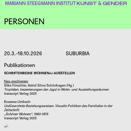
MARIANN STEEGMANN INSTITUT
&
KUNST
GENDER
PERSONEN
DR. YVETTE DESEYVE
20.3.-18.10.2026
SUBURBIA
Publikationen
SCHRIFTENREIHE WOHNEN+/-AUSSTELLEN
Neu erschienen:
Silke Förschler, Astrid Silvia Schönhagen (Hg.)
Trophäen. Inszenierungen der Jagd in Wohn- und Ausstellungsräumen
transcript Verlag 2025
Rosanna Umbach
Un/Gewohnte Beziehungsweisen. Visuelle Politiken des Familialen in der
Zeitschrift
„Schöner Wohnen“, 1960-1979
transcript Verlag 2025
+/-